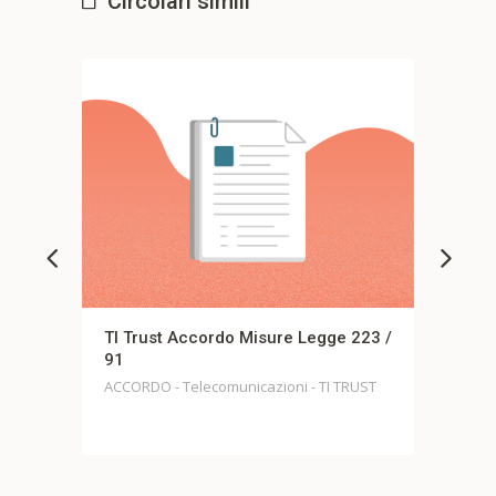
Circolari simili
e Legge 223 /
LUO – ACCORDO MOBILITA’
VOLONTARIA
i - TI TRUST
Accordi - LUO