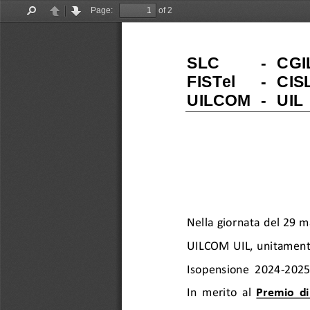
Page:
of 2
Find
Previous
Next
SLC
-
CGI
FISTel
-
CIS
UILCOM
-
UIL
Nella giornata del 29 
UILCOM UIL
, unitament
Isopensione  2024
-
2025
In  merito  al 
P
remio  di