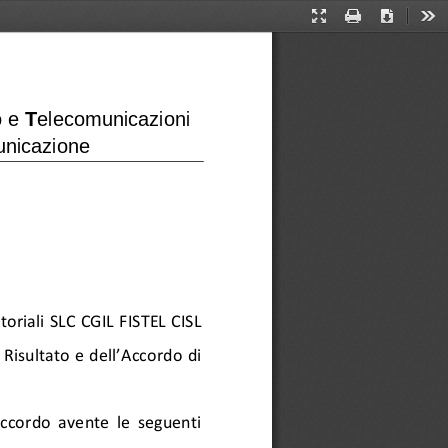
Presentation
Print
Download
Too
Mode
 e 
T
elecomunicazioni
nicazione
oriali 
SLC CGIL FISTEL CISL 
Risultato e dell’
A
ccordo 
di 
A
ccordo 
avente  le  seguenti 