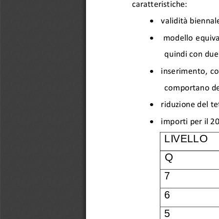
caratteristiche:
•
validità bienna
•
modello  equival
quindi con due
•
inserimento,  com
comportano de
•
riduzione del 
te
•
importi per il 2
LIVELLO
Q
7
6
5