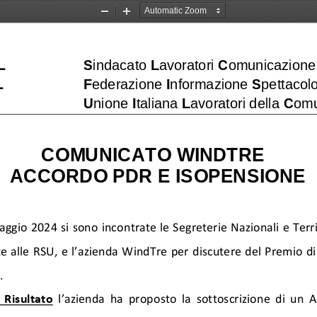
Zoom
Zoom
Out
In
L
S
indacato 
L
avoratori 
C
omunicazione
L
F
ederazione 
I
nformazione 
S
pettacolo
U
nione 
I
taliana 
L
avoratori della 
C
omu
COMUNICATO WINDTRE
ACCORDO PDR E ISOPENSIONE
maggio 2024 
si sono incontrate le Segreterie Nazionali e Territ
e alle RSU, e l’azienda WindTre per discutere del Premio di 
.
  Risultato
l’azienda ha proposto la sottoscrizione di un 