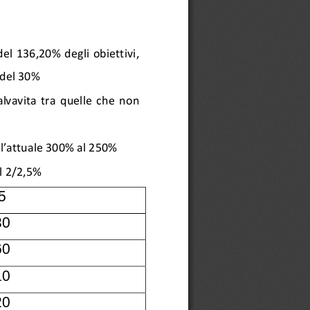
 del 136,20%  degli obiettivi
, 
 del 30%
lvavita  tra  quelle  che  non 
ll’attuale 300% al 250%
el 2/2,5%
5
30
60
10
20