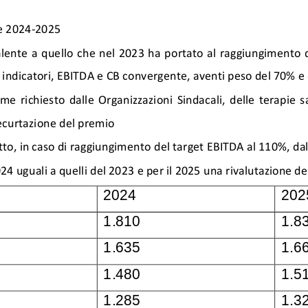
le 2024
-
2025
ente  a  quello  che  nel 2023  ha  portato  al  raggiungimento 
i
ndicatori
,
EBITDA e CB convergente
,
aventi peso del 70% e
e  richiesto  dalle  Organizzazioni  Sindacali,  delle  terapie  sa
curtazione del premio
tto
, in caso di raggiungimento del target EBITDA al 110%, da
024 uguali a quelli del 2023 e per il 2025 una rivalutazione d
2024
202
1.810
1.8
1.635
1.6
1.480
1.5
1
.285
1.3