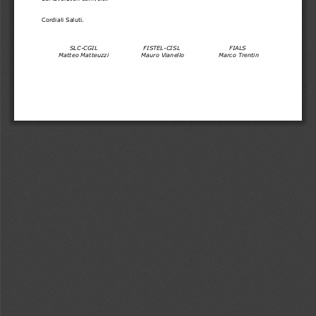
Cordiali Saluti. 
 SLC-CGIL 
            FISTEL-CISL
            FIALS 
 Matteo Matteuzzi                Mauro Vianello                 Marco Trentin