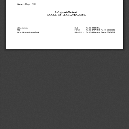
Roma,
13 luglio 2022
Le
Segreterie
Nazionali
SLC
CGIL,
FISTEL CISL,
UILCOM
UIL
Affiliazione
ad
SLC
-
Tel.
06
-
42048201
UNI
FISTel
-
Tel.
06
-
87979200
Fax
06
-
87979296
Union
Network
International
UILCOM
-
Tel.
06
-
45686880
Fax
06
-
85353322