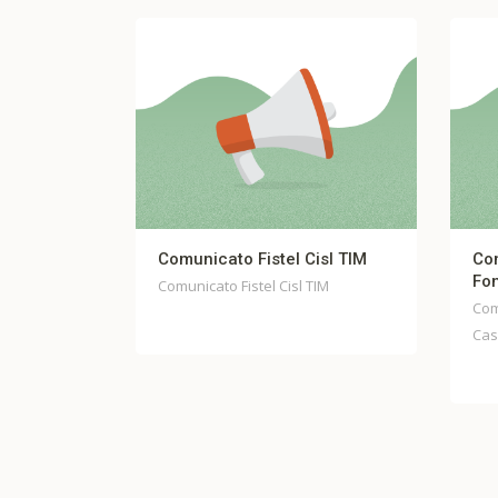
ATO
Comunicato Fistel Cisl TIM
Comun
luglio
Fondo
Comunicato Fistel Cisl TIM
Comuni
Casell