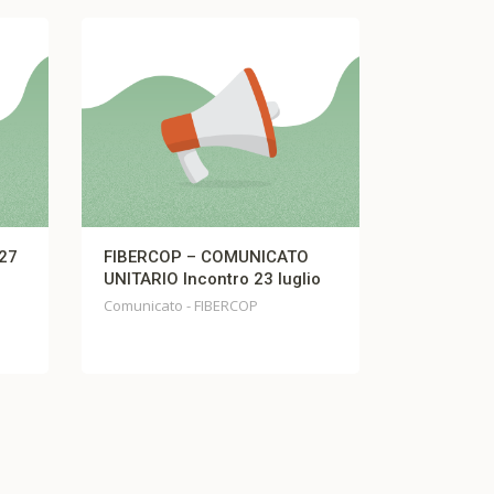
FIBERCOP – COMUNICATO
Comunicato F
UNITARIO Incontro 23 luglio
Comunicato Fist
Comunicato - FIBERCOP