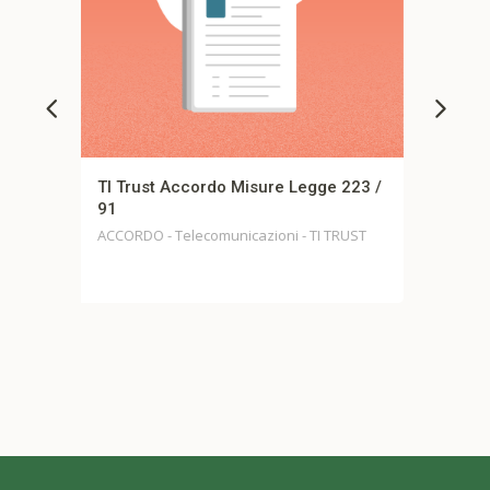
ge 223 /
LUO – ACCORDO MOBILITA’
VOLONTARIA
I TRUST
Accordi - LUO