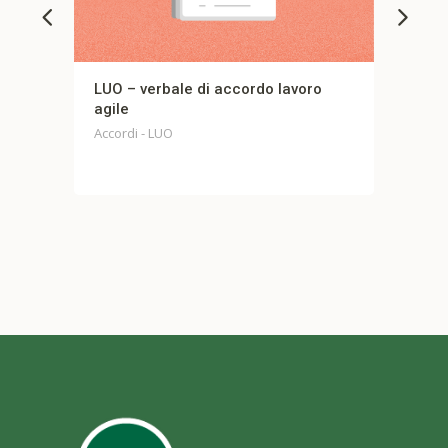
LUO – verbale di accordo lavoro
Op
agile
Acc
Accordi - LUO