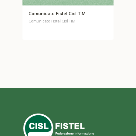
el Cisl TIM
Comunicato stampa unitario Fo
Casella
Cisl TIM
Comunicato stampa unitario Fondo Ca