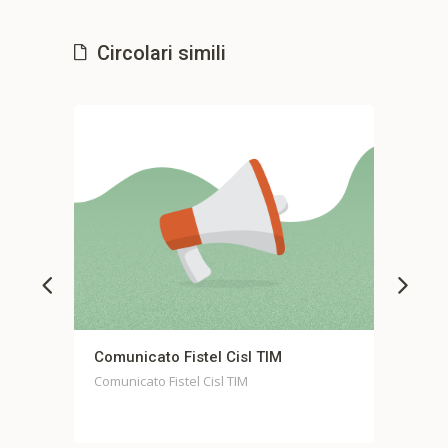
Circolari simili
to Fistel Cisl TIM
Comunicato stampa unit
Casella
 Fistel Cisl TIM
Comunicato stampa unitario 