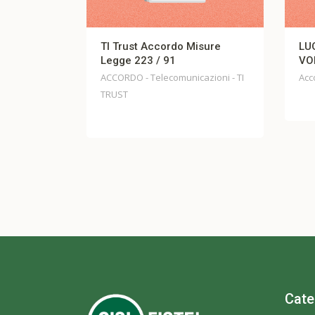
TI Trust Accordo Misure
LUO – AC
Legge 223 / 91
VOLONTA
ACCORDO - Telecomunicazioni - TI
Accordi - L
TRUST
Cate