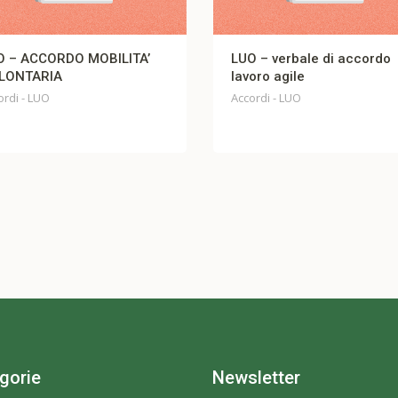
CORDO MOBILITA’
LUO – verbale di accordo
RIA
lavoro agile
UO
Accordi - LUO
gorie
Newsletter