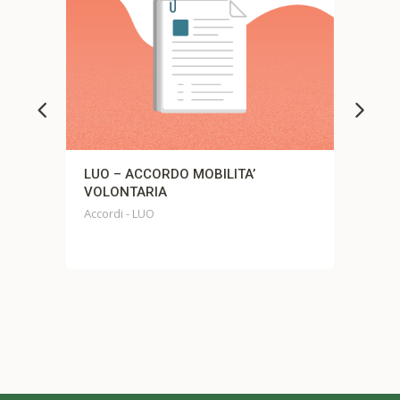
CCORDO MOBILITA’
LUO – verbale di accordo
ARIA
agile
 LUO
Accordi - LUO