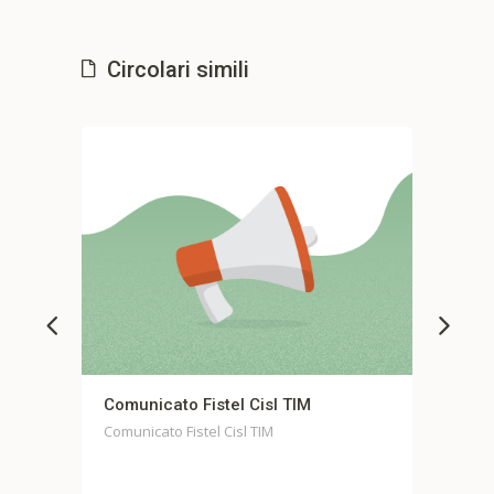
Circolari simili
municato Fistel Cisl TIM
Comunicato stampa
Casella
unicato Fistel Cisl TIM
Comunicato stampa uni