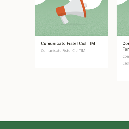
ICATO
Comunicato Fistel Cisl TIM
Com
3 luglio
Fon
Comunicato Fistel Cisl TIM
Comu
Case