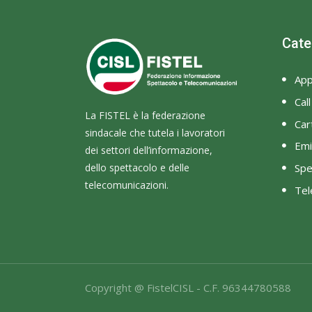
Cate
App
Cal
La FISTEL è la federazione
Cart
sindacale che tutela i lavoratori
Emi
dei settori dell’informazione,
dello spettacolo e delle
Spe
telecomunicazioni.
Tel
Copyright @ FistelCISL - C.F. 96344780588