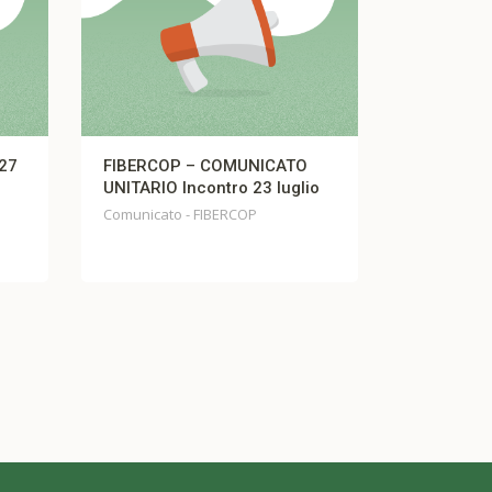
27
FIBERCOP – COMUNICATO
Comunicato
UNITARIO Incontro 23 luglio
Comunicato F
Comunicato - FIBERCOP