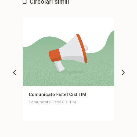
Circolari simili
el Cisl TIM
Comunicato stampa unitario Fo
Casella
Cisl TIM
Comunicato stampa unitario Fondo Ca