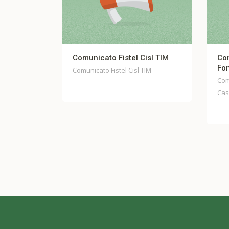
CATO
Comunicato Fistel Cisl TIM
Comu
 luglio
Fond
Comunicato Fistel Cisl TIM
Comun
Casel