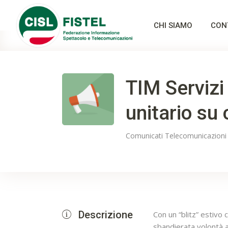
CHI SIAMO
CON
TIM Servizi
unitario su
Comunicati
Telecomunicazioni
Descrizione
Con un “blitz” estivo
sbandierata volontà az