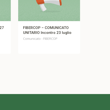
7
FIBERCOP – COMUNICATO
Comunicato 
UNITARIO Incontro 23 luglio
Comunicato Fi
Comunicato - FIBERCOP