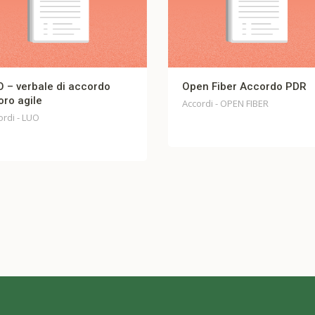
Open Fiber Accordo PDR
TI Trust Accordo Misure
Legge 223 / 91
Accordi - OPEN FIBER
ACCORDO - Telecomunicazion
TRUST