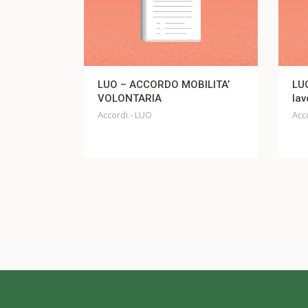
MOBILITA’
LUO – verbale di accordo
lavoro agile
Accordi - LUO