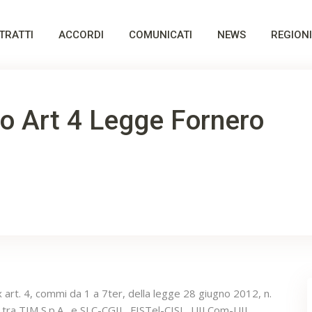
TRATTI
ACCORDI
COMUNICATI
NEWS
REGIONI
o Art 4 Legge Fornero
1
 art. 4, commi da 1 a 7ter, della legge 28 giugno 2012, n.
tra TIM S.p.A., e SLC-CGIL, FISTel-CISL, UILCom-UIL,