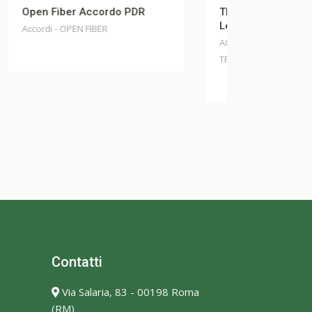
TI Trust Accordo Misure
LUO – AC
Legge 223 / 91
VOLONTA
ACCORDO - Telecomunicazioni - TI
Accordi - L
TRUST
Contatti
Via Salaria, 83 - 00198 Roma
(RM)