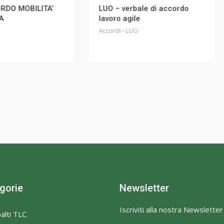
 – verbale di accordo
Open Fiber Accordo PDR
oro agile
Accordi - OPEN FIBER
ordi - LUO
gorie
Newsletter
Iscriviti alla nostra Newsletter
alti TLC