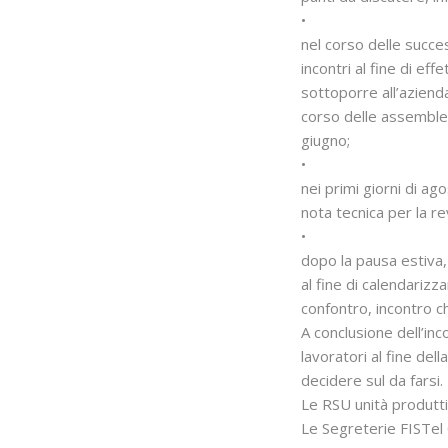
•
nel corso delle succe
incontri al fine di ef
sottoporre all’azien
corso delle assemblee
giugno;
•
nei primi giorni di ago
nota tecnica per la re
•
dopo la pausa estiva, 
al fine di calendarizz
confontro, incontro c
A conclusione dell’in
lavoratori al fine del
decidere sul da farsi.
Le RSU unità produtti
Le Segreterie FISTel