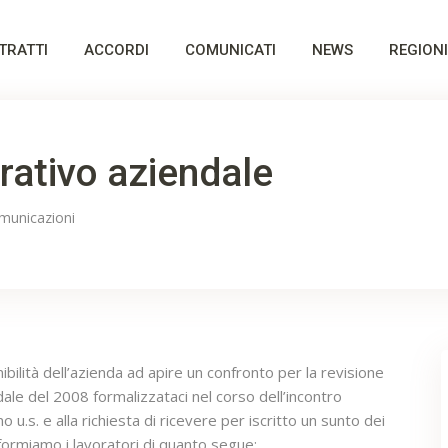
TRATTI
ACCORDI
COMUNICATI
NEWS
REGIONI
grativo aziendale
municazioni
ibilità dell’azienda ad apire un confronto per la revisione
dale del 2008 formalizzataci nel corso dell’incontro
o u.s. e alla richiesta di ricevere per iscritto un sunto dei
nformiamo i lavoratori di quanto segue: