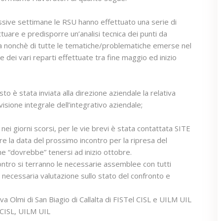
ssive settimane le RSU hanno effettuato una serie di
fettuare e predisporre un’analisi tecnica dei punti da
da nonchè di tutte le tematiche/problematiche emerse nel
 dei vari reparti effettuate tra fine maggio ed inizio
sto è stata inviata alla direzione aziendale la relativa
visione integrale dell’integrativo aziendale;
nei giorni scorsi, per le vie brevi è stata contattata SITE
are la data del prossimo incontro per la ripresa del
he “dovrebbe” tenersi ad inizio ottobre.
contro si terranno le necessarie assemblee con tutti
la necessaria valutazione sullo stato del confronto e
va Olmi di San Biagio di Callalta di FISTel CISL e UILM UIL
 CISL, UILM UIL