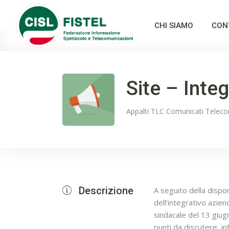
CHI SIAMO
CON
Site – Inte
Appalti TLC
Comunicati
Teleco
Descrizione
A seguito della dispon
dell’integrativo azien
sindacale del 13 giugn
punti da discutere, i