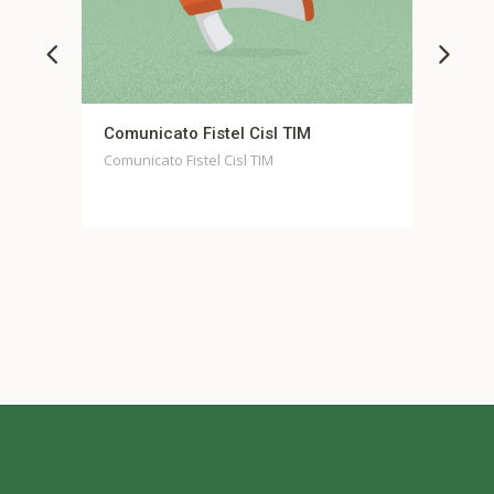
icato Fistel Cisl TIM
Comunicato stampa un
Casella
cato Fistel Cisl TIM
Comunicato stampa unitar