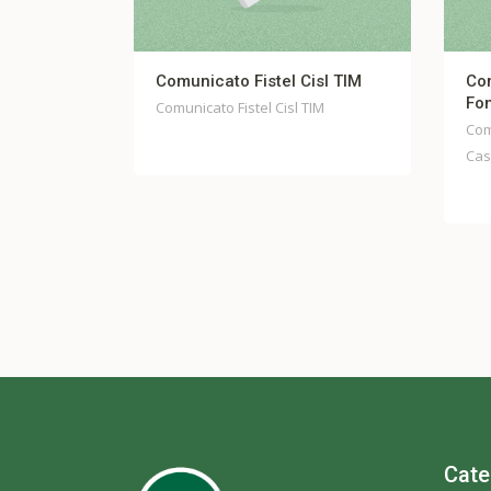
o Fistel Cisl TIM
Comunicato stampa unitario
Fondo Casella
Fistel Cisl TIM
Comunicato stampa unitario Fondo
Casella
Cate