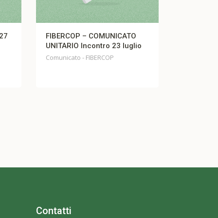
MUNICATO
Comunicato Fistel Cisl TIM
ro 23 luglio
Comunicato Fistel Cisl TIM
RCOP
Contatti