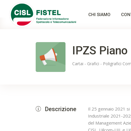
CHI SIAMO
CON
IPZS Piano 
Cartai - Grafici - Poligrafici
Com
Descrizione
Il 25 gennaio 2021 si
Industriale 2021-2023;
del Management Aziend
CISL, Uilcom-UIL e U