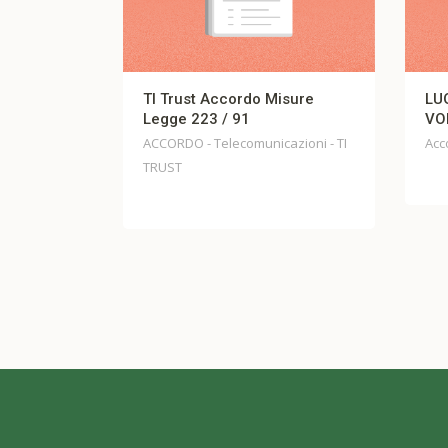
TI Trust Accordo Misure
LUO – ACCORDO MOBILI
Legge 223 / 91
VOLONTARIA
ACCORDO - Telecomunicazioni - TI
Accordi - LUO
TRUST