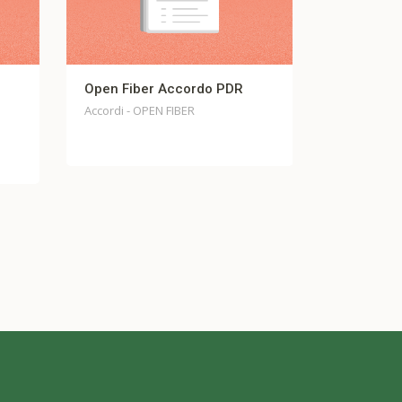
iber Accordo PDR
TI Trust Accordo Misure
Legge 223 / 91
- OPEN FIBER
ACCORDO - Telecomunicazioni - TI
TRUST