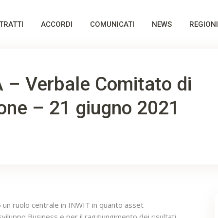
TRATTI
ACCORDI
COMUNICATI
NEWS
REGIONI
 – Verbale Comitato di
ione – 21 giugno 2021
 un ruolo centrale in INWIT in quanto asset
viluppo Business e per il raggiungimento dei risultati