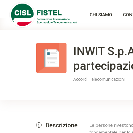
CHI SIAMO
CON
INWIT S.p.A
partecipaz
Accordi
Telecomunicazioni
Descrizione
Le persone rivestono
fondamentale per lo s