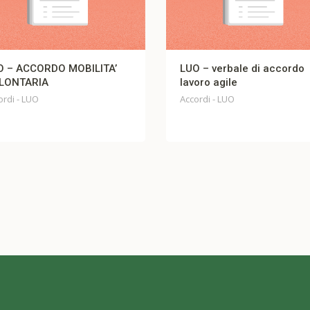
TA’
LUO – verbale di accordo
Open F
lavoro agile
Accordi 
Accordi - LUO