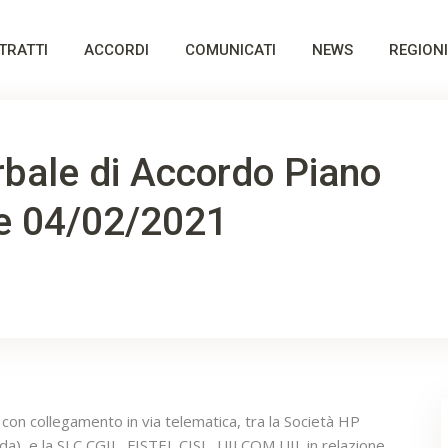
TRATTI
ACCORDI
COMUNICATI
NEWS
REGIONI
bale di Accordo Piano
te 04/02/2021
con collegamento in via telematica, tra la Società HP
da), e la SLC CGIL, FISTEL CISL, UILCOM UIL in relazione