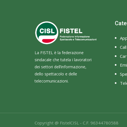
Cate
App
Cal
La FISTEL è la federazione
Cart
sindacale che tutela i lavoratori
Emi
dei settori dell’informazione,
dello spettacolo e delle
Spe
telecomunicazioni.
Tel
Copyright @ FistelCISL - C.F. 96344780588