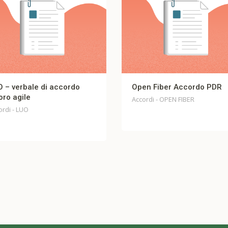
Open Fiber Accordo PDR
TI Trust Ac
Legge 223 
Accordi - OPEN FIBER
ACCORDO - Te
TRUST