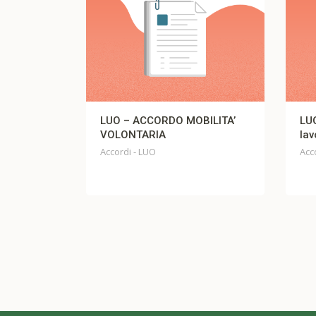
– ACCORDO MOBILITA’
LUO – verbale di accordo
ONTARIA
lavoro agile
di - LUO
Accordi - LUO