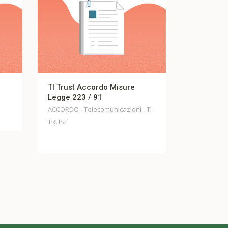
cordo Misure
LUO – ACCORDO MOBILITA’
/ 91
VOLONTARIA
lecomunicazioni - TI
Accordi - LUO