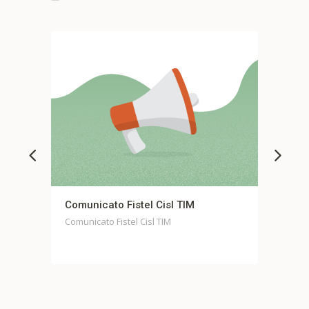
el Cisl TIM
Comunicato stampa unitario Fo
Casella
Cisl TIM
Comunicato stampa unitario Fondo Ca