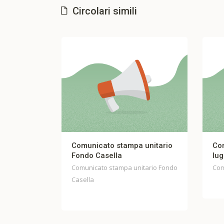
Circolari simili
isl TIM
Comunicato stampa unitario
Co
Fondo Casella
lug
TIM
Comunicato stampa unitario Fondo
Com
Casella