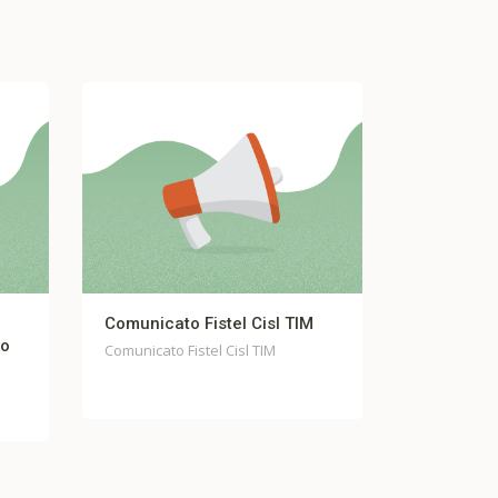
Comunicato Fistel Cisl TIM
Comunicat
io
Fondo Cas
Comunicato Fistel Cisl TIM
Comunicato
Casella