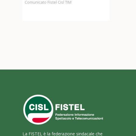
Casella
2
Comunicato stampa unitario Fondo Casella
Co
La FISTEL è la federazione sindacale che