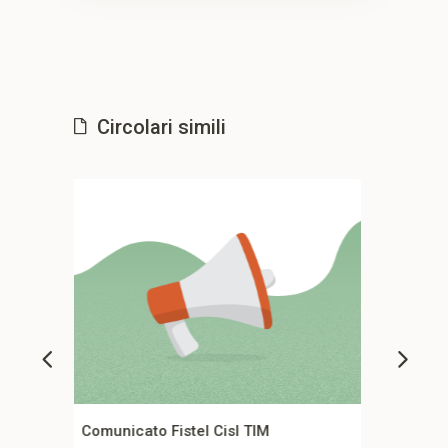
Circolari simili
Comunicato stampa unitario Fondo
Co