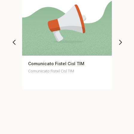
 Cisl TIM
Comunicato stampa unitario Fond
Casella
l TIM
Comunicato stampa unitario Fondo Case