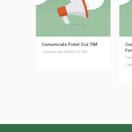
TO
Comunicato Fistel Cisl TIM
Comunic
glio
Fondo C
Comunicato Fistel Cisl TIM
Comunica
Casella