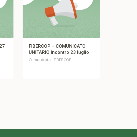
FIBERCOP – COMUNICATO
Comunicato Fis
UNITARIO Incontro 23 luglio
Comunicato Fistel
Comunicato - FIBERCOP