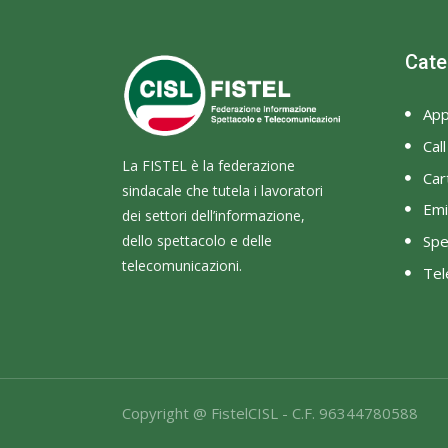
Cate
App
Cal
La FISTEL è la federazione
Cart
sindacale che tutela i lavoratori
Emi
dei settori dell’informazione,
dello spettacolo e delle
Spe
telecomunicazioni.
Tel
Copyright @ FistelCISL - C.F. 96344780588