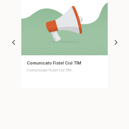
municato Fistel Cisl TIM
Comunicato stampa
Casella
unicato Fistel Cisl TIM
Comunicato stampa uni