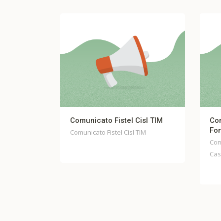
tel Cisl TIM
Comunicato stampa unitario
Fondo Casella
 Cisl TIM
Comunicato stampa unitario Fondo
Casella