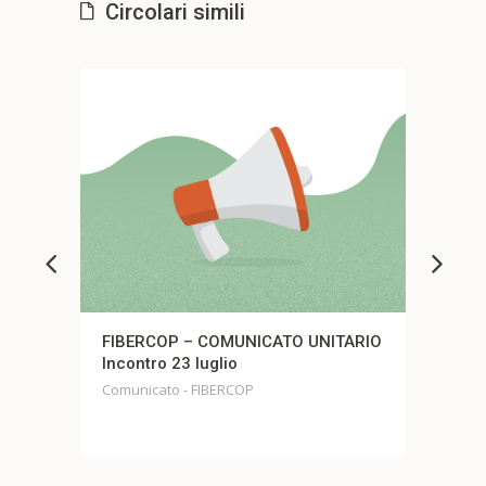
Circolari simili
io
FIBERCOP – COMUNICATO UNITARIO
Com
Incontro 23 luglio
Comu
Comunicato - FIBERCOP