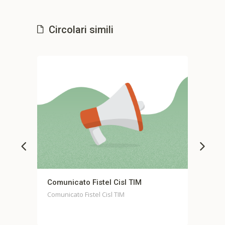
Circolari simili
 Cisl TIM
Comunicato stampa unitario Fond
Casella
l TIM
Comunicato stampa unitario Fondo Case