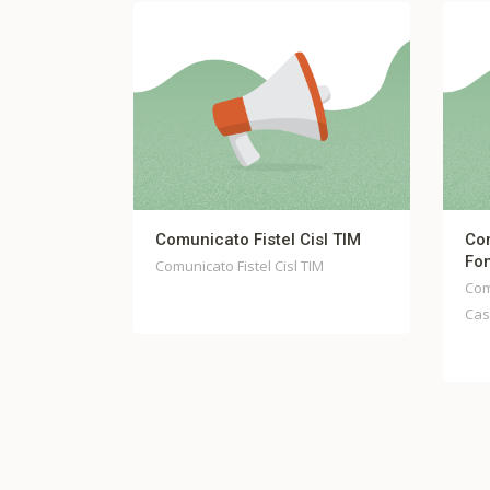
 Fistel Cisl TIM
Comunicato stampa unitario
Fondo Casella
istel Cisl TIM
Comunicato stampa unitario Fondo
Casella