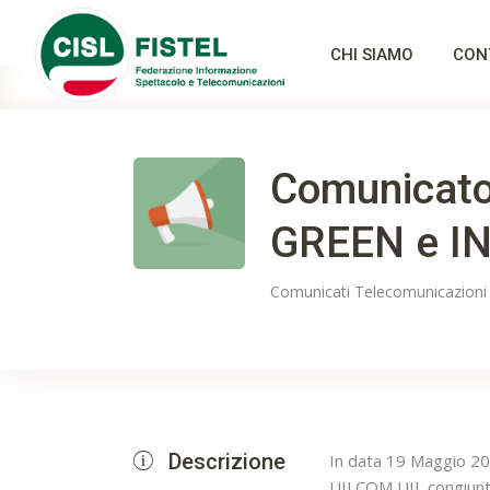
CHI SIAMO
CON
Comunicato
GREEN e I
Comunicati
Telecomunicazioni
Descrizione
In data 19 Maggio 202
UILCOM UIL congiunta