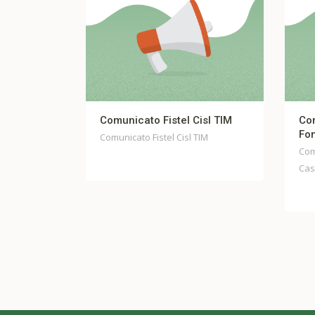
Fistel Cisl TIM
Comunicato stampa unitario
Fondo Casella
tel Cisl TIM
Comunicato stampa unitario Fondo
Casella