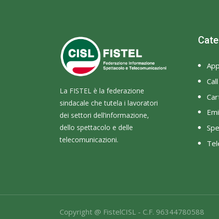
Cate
App
Cal
La FISTEL è la federazione
Cart
sindacale che tutela i lavoratori
Emi
dei settori dell’informazione,
dello spettacolo e delle
Spe
telecomunicazioni.
Tel
Copyright @ FistelCISL - C.F. 96344780588