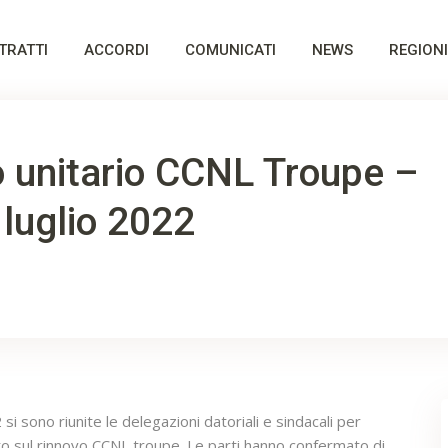
TRATTI
ACCORDI
COMUNICATI
NEWS
REGIONI
 unitario CCNL Troupe –
 luglio 2022
 si sono riunite le delegazioni datoriali e sindacali per
to sul rinnovo CCNL troupe. Le parti hanno confermato di