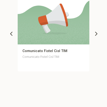
isl TIM
Comunicato stampa unitario Fondo
Casella
TIM
Comunicato stampa unitario Fondo Casell