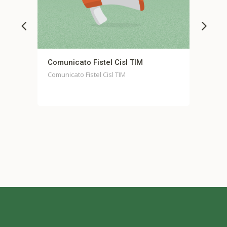
to Fistel Cisl TIM
Comunicato stampa unit
Casella
 Fistel Cisl TIM
Comunicato stampa unitario 