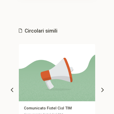
Circolari simili
 Cisl TIM
Comunicato stampa unitario Fond
Casella