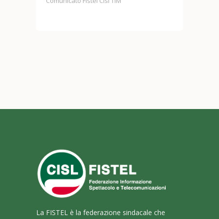
l TIM
Comunicato stampa unitario Fondo Case
La FISTEL è la federazione sindacale che