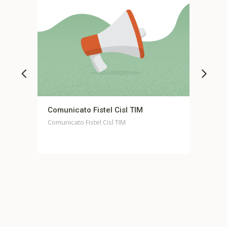
stel Cisl TIM
Comunicato stampa unitario 
Casella
l Cisl TIM
Comunicato stampa unitario Fondo