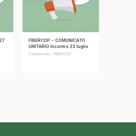
– COMUNICATO
Comunicato Fistel Cisl TIM
contro 23 luglio
Comunicato Fistel Cisl TIM
 FIBERCOP