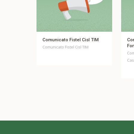
nicato Fistel Cisl TIM
Comunicato stampa unitari
Fondo Casella
icato Fistel Cisl TIM
Comunicato stampa unitario Fon
Casella