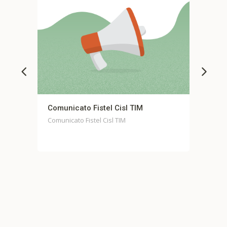
isl TIM
Comunicato stampa unitario Fondo
Casella
TIM
Comunicato stampa unitario Fondo Casell