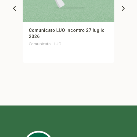
do
Comunicato LUO incontro 27 luglio
FI
2026
Inc
ella
Comunicato - LUO
Com