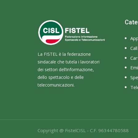
Cate
App
Cal
La FISTEL è la federazione
Cart
sindacale che tutela i lavoratori
Emi
dei settori dell’informazione,
dello spettacolo e delle
Spe
telecomunicazioni.
Tel
Copyright @ FistelCISL - C.F. 96344780588