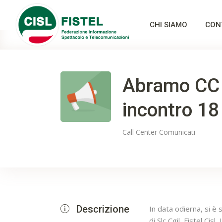
CHI SIAMO
CON
Abramo CC 
incontro 1
Call Center
Comunicati
Descrizione
In data odierna, si è s
di Slc Cgil, Fistel Cis