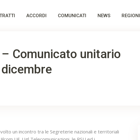
TRATTI
ACCORDI
COMUNICATI
NEWS
REGIONI
– Comunicato unitario
8 dicembre
volto un incontro tra le Segreterie nazionali e territoriali
l, Uilcom Uil, Ugl Telecomunicazioni, le RSU ed i