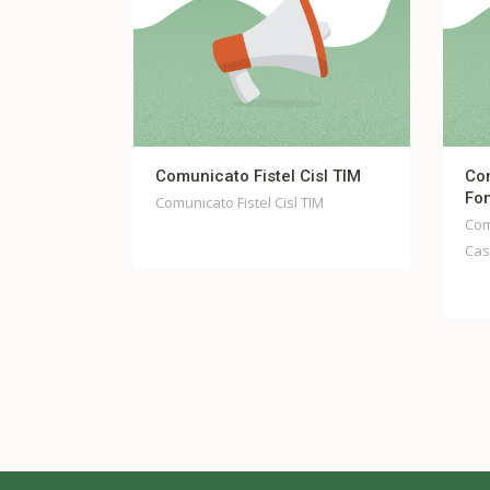
municato Fistel Cisl TIM
Comunicato stampa unita
Fondo Casella
unicato Fistel Cisl TIM
Comunicato stampa unitario F
Casella